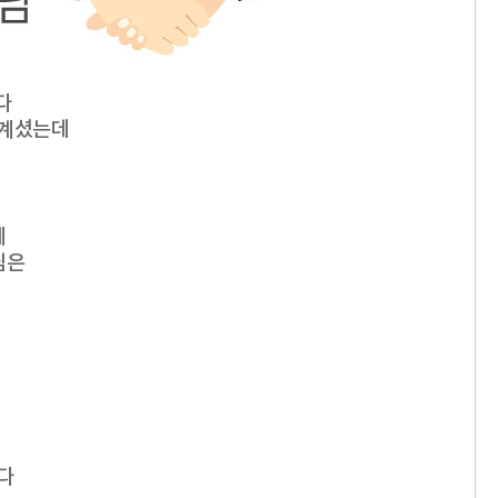
다
 계셨는데
에
님은
다