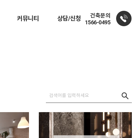
건축문의
커뮤니티
상담/신청
1566-0495