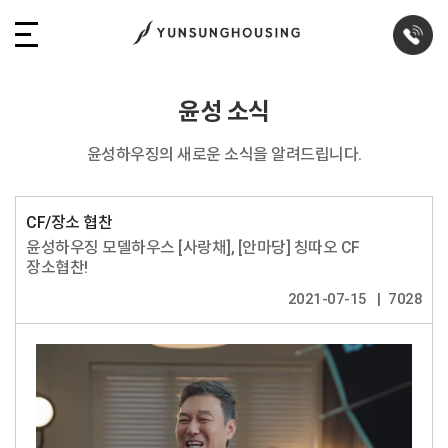
윤성 소식
윤성하우징의 새로운 소식을 알려드립니다.
CF/장소 협찬
윤성하우징 모델하우스 [사랑채], [안마당] 칭따오 CF
장소협찬!
2021-07-15
7028