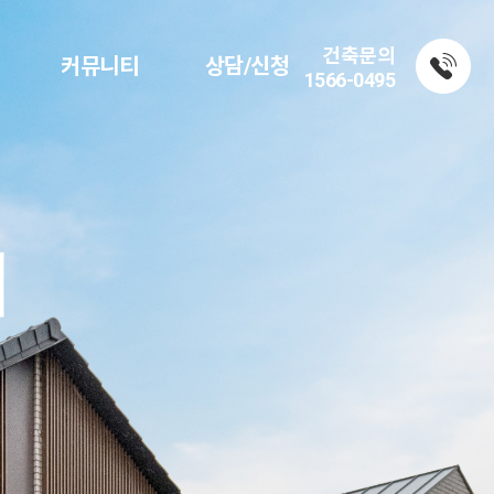
건축문의
커뮤니티
상담/신청
1566-0495
]