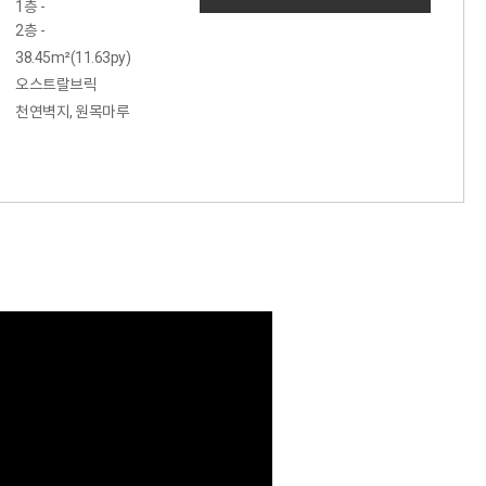
1층 -
2층 -
38.45m²(11.63py)
오스트랄브릭
천연벽지, 원목마루