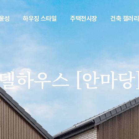
윤성
하우징 스타일
주택전시장
건축 갤러리
델하우스 [안마당