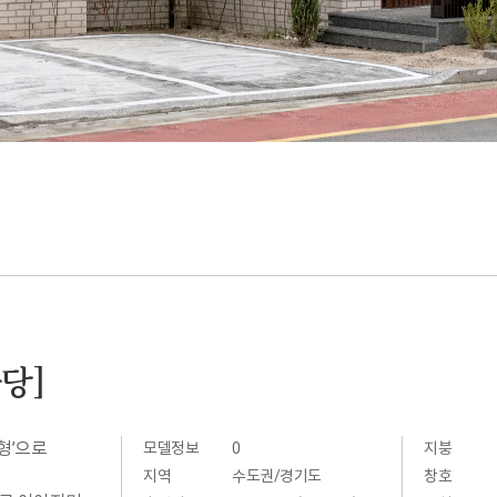
당]
형’으로
모델정보
0
지붕
지역
수도권/경기도
창호