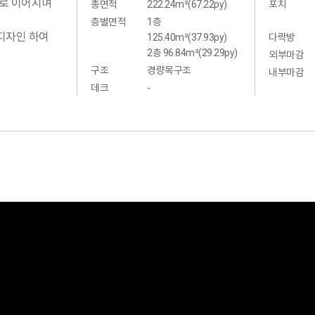
실로 이어지며
총면적
222.24m²(67.22py)
포치
층별면적
1층
디자인 하여
125.40m²(37.93py)
다락방
2층 96.84m²(29.29py)
외부마감
구조
경량목구조
내부마감
데크
-