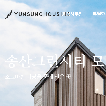
윤성하우징
특별한
송산그린시티 모
조그마한 마당을 품에 안은 곳