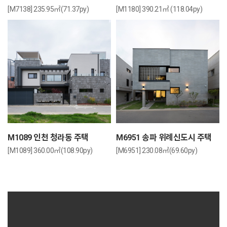
[M7138] 235.95㎡(71.37py)
[M1180] 390.21㎡ (118.04py)
M1089 인천 청라동 주택
M6951 송파 위례신도시 주택
[M1089] 360.00㎡(108.90py)
[M6951] 230.08㎡(69.60py)