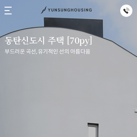
동탄신도시 주택 [70py]
부드러운 곡선, 유기적인 선의 아름다움