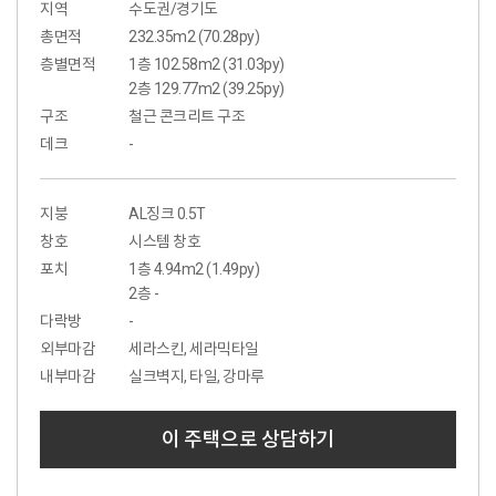
지역
수도권/경기도
총면적
232.35m2 (70.28py)
층별면적
1층 102.58m2 (31.03py)
2층 129.77m2 (39.25py)
구조
철근 콘크리트 구조
데크
-
지붕
AL징크 0.5T
창호
시스템 창호
포치
1층 4.94m2 (1.49py)
2층 -
다락방
-
외부마감
세라스킨, 세라믹타일
내부마감
실크벽지, 타일, 강마루
이 주택으로 상담하기