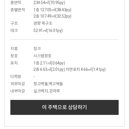
총면적
234.54㎡(70.95py)
층별면적
1층 127.05㎡(38.43py)
2층 107.49㎡(32.52py)
구조
경량 목구조
데크
52.91㎡(16.01py)
지붕
징크
창호
시스템창호
포치
1층 2.11㎡(0.64py)
2층 6.63㎡(2.01py) 자연포치 4.66㎡(1.41py)
다락방
-
외부마감
청고벽돌,백고벽돌
내부마감
실크벽지, 강마루
이 주택으로 상담하기