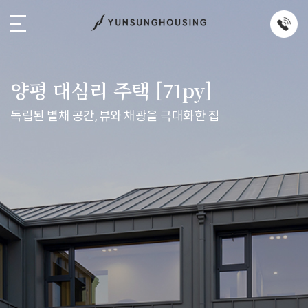
양평 대심리 주택 [71py]
독립된 별채 공간, 뷰와 채광을 극대화한 집