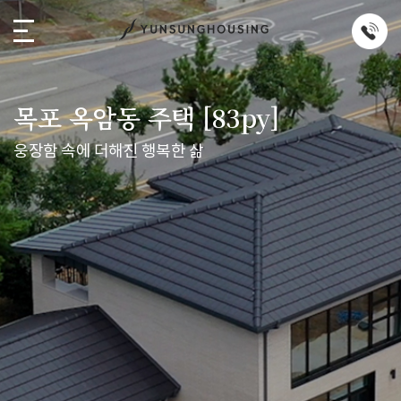
목포 옥암동 주택 [83py]
웅장함 속에 더해진 행복한 삶