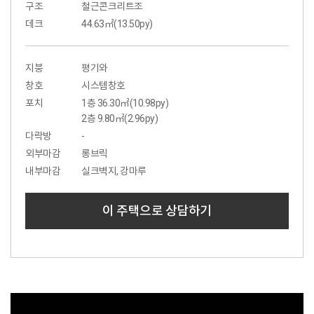
구조
철근콘크리트조
데크
44.63㎡(13.50py)
지붕
평기와
창호
시스템창호
포치
1층 36.30㎡(10.98py)
2층 9.80㎡(2.96py)
다락방
-
외부마감
롱브릭
내부마감
실크벽지, 강마루
이 주택으로 상담하기