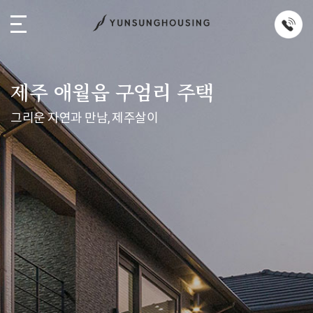
제주 애월읍 구엄리 주택
그리운 자연과 만남, 제주살이