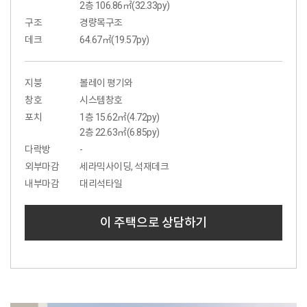
2층 106.86㎡(32.33py)
구조
경량목구조
데크
64.67㎡(19.57py)
지붕
볼레이 평기와
창호
시스템창호
포치
1층 15.62㎡(4.72py)
2층 22.63㎡(6.85py)
다락방
-
외부마감
세라믹사이딩, 석재데크
내부마감
대리석타일
이 주택으로 상담하기