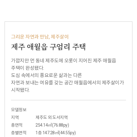
그리운 자연과 만남, 제주살이
제주 애월읍 구엄리 주택
가깝지만 먼 동네 제주도에 오롯이 지어진 제주 애월읍
주택이 완성됐다.
도심 속에서의 풍요로운 삶과는 다른
자연과 보내는 여유를 갖는 공간 애월읍에서의 제주살이가
시작됐다.
모델정보
지역
제주도 외 도서지역
총면적
254.14㎡(76.88py)
층별면적
1층 147.28㎡(44.55py)