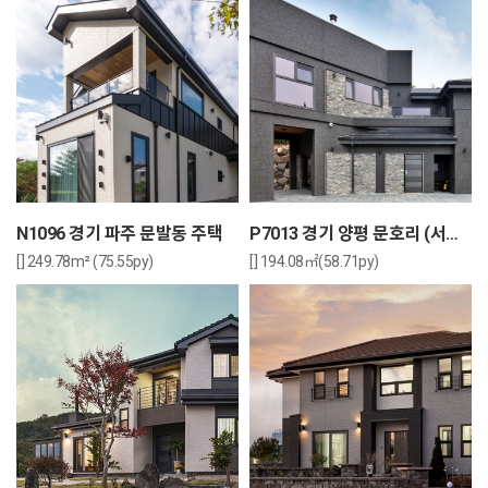
N1096 경기 파주 문발동 주택
P7013 경기 양평 문호리 (서종면) 주택
[] 249.78m² (75.55py)
[] 194.08㎡(58.71py)