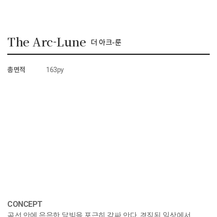
The Arc-Lune
더 아크-룬
총면적
163py
CONCEPT
곡선 안에 은은한 달빛을 포근히 감싸 안다. 경직된 일상에서