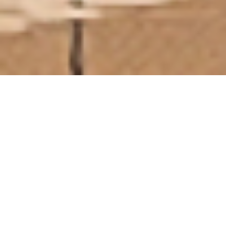
Floating House
플로팅 하우스
총면적
165py